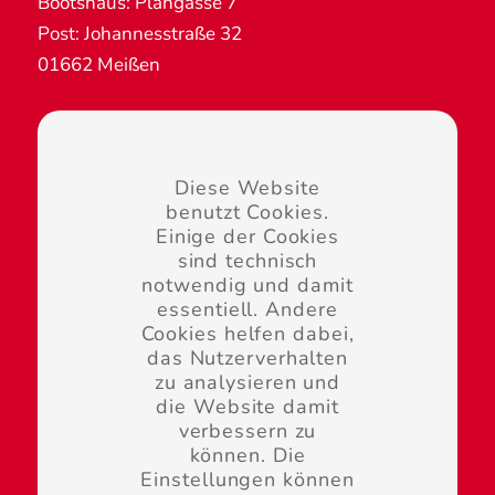
Bootshaus: Plangasse 7
Post: Johannesstraße 32
01662 Meißen
Diese Website
benutzt Cookies.
Übernachtungsanfragen:
Einige der Cookies
touristik@kanu-meissen.de
sind technisch
notwendig und damit
essentiell. Andere
Cookies helfen dabei,
das Nutzerverhalten
zu analysieren und
Kontakt
die Website damit
Impressum
verbessern zu
können. Die
Datenschutz
Einstellungen können