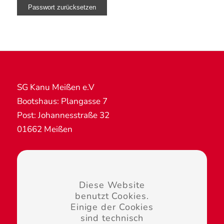
SG Kanu Meißen e.V
Bootshaus: Plangasse 7
Post: Johannesstraße 32
01662 Meißen
Diese Website
benutzt Cookies.
Übernachtungsanfragen:
Einige der Cookies
touristik@kanu-meissen.de
sind technisch